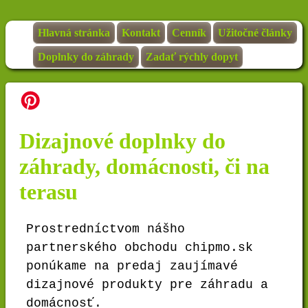
Hlavná stránka
Kontakt
Cenník
Užitočné články
Doplnky do záhrady
Zadať rýchly dopyt
Dizajnové doplnky do
záhrady, domácnosti, či na
terasu
Prostredníctvom nášho
partnerského obchodu chipmo.sk
ponúkame na predaj zaujímavé
dizajnové produkty pre záhradu a
domácnosť.