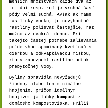
menších množstvách každé dva až
tri dni resp. keď je vrchná časť
pôdy veľmi suchá. Avšak ak máme
rastlinky vonku, je nevyhnutné
rastliny polievať častejšie, raz,
možno až dvakrát denne. Pri
takejto častej potrebe zalievania
príde vhod spomínaný kvetináč s
dierkou a odkvapkávacou miskou,
ktorý zabezpečí rastline odtok
prebytočnej vody.
Byliny spravidla nevyžadujú
žiadne, alebo len minimálne
hnojenie, pričom ideálnym
hnojivom je ľahký
kompost
z
domáceho kompostoviska. Príliš