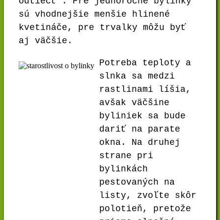
odtiecť . Pre jednoročné bylinky
sú vhodnejšie menšie hlinené
kvetináče, pre trvalky môžu byť
aj väčšie.
Potreba teploty a
slnka sa medzi
rastlinami líšia,
avšak väčšine
byliniek sa bude
dariť na parate
okna. Na druhej
strane pri
bylinkách
pestovaných na
listy, zvoľte skôr
polotieň, pretože