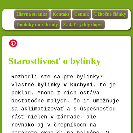
Hlavná stránka
Kontakt
Cenník
Užitočné články
Doplnky do záhrady
Zadať rýchly dopyt
Starostlivosť o bylinky
Rozhodli ste sa pre bylinky?
Vlastné
bylinky v kuchyni
, to je
poklad. Mnoho z nich ostáva
dostatočne malých, čo im umožňuje
sa aklimatizovať a s úspešnosťou
rásť nielen v záhrade, ale
rovnako aj v črepníkoch na
parapete okna či na balkóne. V