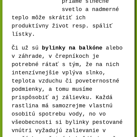
priame slnečné
svetlo a nadmerné
teplo môže skrátiť ich
produktívny život resp. spáliť
lístky.
Či už sú
bylinky na balkóne
alebo
v záhrade, v črepníkoch je
potrebné rátať s tým, že na nich
intenzívnejšie vplýva slnko,
teplota vzduchu či poveternostné
podmienky, a tomu musíme
prispôsobiť aj zálievku. Každá
rastlina má samozrejme vlastnú
osobitú spotrebu vody, no vo
všeobecnosti si bylinky pestované
vnútri vyžadujú zalievanie v