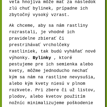
veľa hnojiva môže mať za následok
zlú chuť bylinek, prípadne ich
zbytočný vysoký vzrast.
Ak chceme, aby sa nám rastliny
rozrastali, je vhodné ich
pravidelne zbierať či
prestrihávať vrcholčeky
rastliniek, tak budú vyháňať nové
výhonky.
Bylinky
, ktoré
pestujeme pre ich semienka alebo
kvety, môžme jednoducho nechať
kým sa nám na rastline nevysušia,
alebo kým kvety niesú v plnom
rozkvete. Pri zbere či už listov,
plodov, alebo kvetov použitím
nožníc minimalizujeme poškodenie