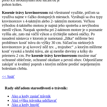
preto ich neodmysliteľnou súčasťou je
pohon kolies.
Kosenie trávy krovinorezom
má všestranné využitie, pričom sa
využíva najme v ťažko dostupných miestach. Vyrábajú sa dva typy
krovinorezov s 4-taktným alebo 2- taktným motorom. Veľkou
výhodou 4-taktného motora je najmä jeho spotreba a nevýhodou
menší výkon. Naopak spotreba pri 2-taktnom motore je o poznanie
vyššia ale, zato má väčší výkon a rýchlejšie naberá otáčky. Po
nasadení nástavca v ktorom je namotaná „žilka“ môžeme bez
problémov kosiť trávu do výšky 30 cm. Súčasťou niektorých
krovinorezov je aj kovový nôž tzv. „ trojzubec“ ,s ktorým môžeme
kosiť vysokú a hrubú trávu, ale aj menšie dreviny a kríky do
priemeru 2 cm. Pre
kosenie trávy krovinorezom
musíme mať
ochranné oblečenie, ochranné okuliare a pevnú obuv. Odporúčame
zakúpiť si kvalitný popruh s ktorým môžete predísť nepríjemným
bolestiam chrbta.
<< Späť
Rady ohľadom starostlivosti o trávnik:
Ako a kedy zasiať trávnik
Akú výšku trávnika udržiavať
Ako a kedy hnojiť