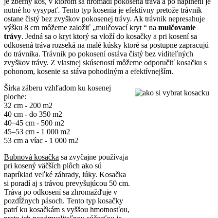
je zberný kôš, v ktorom sa hromadí pokosená tráva a po naplnení je
nutné ho vysypať. Tento typ kosenia je efektívny pretože trávnik
ostane čistý bez zvyškov pokosenej trávy. Ak trávnik nepresahuje
výšku 8 cm môžeme založiť „mulčovací kryt “ na
mulčovanie
trávy
. Jedná sa o kryt ktorý sa vloží do kosačky a pri kosení sa
odkosená tráva rozseká na malé kúsky ktoré sa postupne zapracujú
do trávnika. Trávnik po pokosení ostáva čistý bez viditeľných
zvyškov trávy. Z vlastnej skúseností môžeme odporučiť kosačku s
pohonom, kosenie sa stáva pohodlným a efektívnejším.
Šírka záberu vzhľadom ku kosenej
ploche:
32 cm - 200 m2
40 cm - do 350 m2
40–45 cm - 500 m2
45–53 cm - 1 000 m2
53 cm a víac - 1 000 m2
Bubnová kosačka
sa zvyčajne používaja
pri kosený väčších plôch ako sú
napríklad veľké záhrady, lúky. Kosačka
si poradí aj s trávou prevyšujúcou 50 cm.
Tráva po odkosení sa zhromažďuje v
pozdĺžnych pásoch. Tento typ kosačky
patrí ku kosačkám s vyššou hmotnosťou,