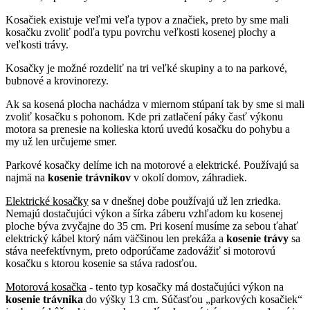
Kosačiek existuje veľmi veľa typov a značiek, preto by sme mali
kosačku zvoliť podľa typu povrchu veľkosti kosenej plochy a
veľkosti trávy.
Kosačky je možné rozdeliť na tri veľké skupiny a to na parkové,
bubnové a krovinorezy.
Ak sa kosená plocha nachádza v miernom stúpaní tak by sme si mali
zvoliť kosačku s pohonom. Kde pri zatlačení páky časť výkonu
motora sa prenesie na kolieska ktorú uvedú kosačku do pohybu a
my už len určujeme smer.
Parkové kosačky delíme ich na motorové a elektrické. Používajú sa
najmä na
kosenie trávnikov
v okolí domov, záhradiek.
Elektrické kosačky
sa v dnešnej dobe používajú už len zriedka.
Nemajú dostačujúci výkon a šírka záberu vzhľadom ku kosenej
ploche býva zvyčajne do 35 cm. Pri kosení musíme za sebou ťahať
elektrický kábel ktorý nám väčšinou len prekáža a
kosenie trávy
sa
stáva neefektívnym, preto odporúčame zadovážiť si motorovú
kosačku s ktorou kosenie sa stáva radosťou.
Motorová kosačka
- tento typ kosačky má dostačujúci výkon na
kosenie trávnika
do výšky 13 cm. Súčasťou „parkových kosačiek“