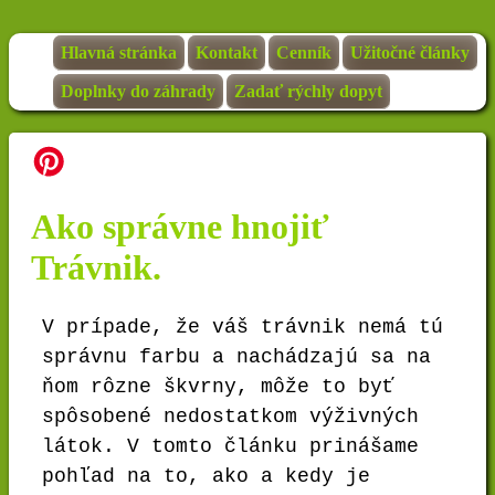
Hlavná stránka
Kontakt
Cenník
Užitočné články
Doplnky do záhrady
Zadať rýchly dopyt
Ako správne hnojiť
Trávnik.
V prípade, že váš trávnik nemá tú
správnu farbu a nachádzajú sa na
ňom rôzne škvrny, môže to byť
spôsobené nedostatkom výživných
látok. V tomto článku prinášame
pohľad na to, ako a kedy je